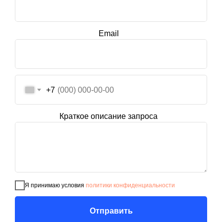
Email
+7
Краткое описание запроса
© 2019-2023 Консультационная практика
Я принимаю условия
политики конфиденциальности
121Consulting
Отправить