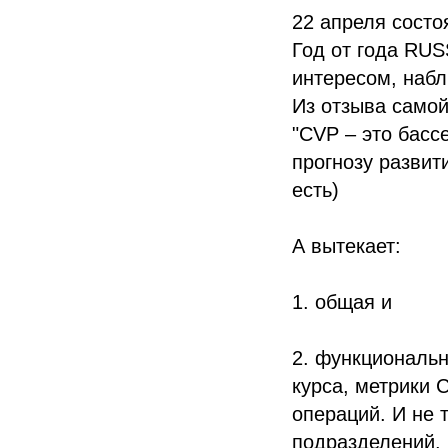
22 апреля состо
Год от года RUS
интересом, наб
Из отзыва само
"CVP – это басс
прогнозу развит
есть)
А вытекает:
1. общая и
2. функциональны
курса, метрики 
операций. И не 
подразделений.