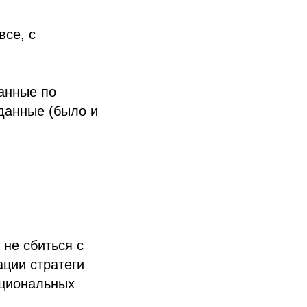
все, с
данные по
 данные (было и
 не сбиться с
ции стратеги
кциональных