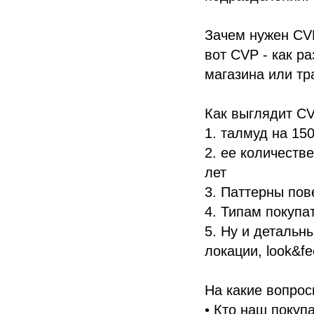
Зачем нужен CVP
вот CVP - как р
магазина или т
Как выглядит C
1. талмуд на 15
2. ее количеств
лет
3. Паттерны пов
4. Типам покупа
5. Ну и детальн
локации, look&fee
На какие вопрос
• Кто наш покуп