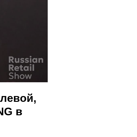
левой,
NG в