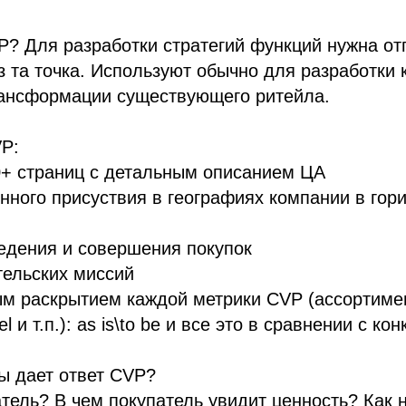
? Для разработки стратегий функций нужна от
аз та точка. Используют обычно для разработки 
рансформации существующего ритейла.
VP:
0+ страниц с детальным описанием ЦА
енного присуствия в географиях компании в гори
едения и совершения покупок
тельских миссий
ым раскрытием каждой метрики CVP (ассортимен
l и т.п.): as is\to be и все это в сравнении с ко
ы дает ответ CVP?
атель? В чем покупатель увидит ценность? Как