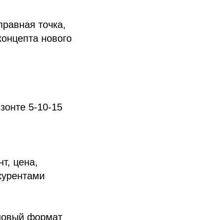
правная точка,
концепта нового
зонте 5-10-15
т, цена,
нкурентами
 новый формат