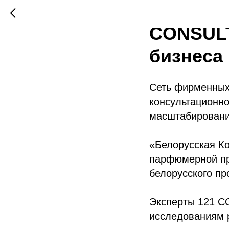
«Белору
CONSULT
бизнеса
Сеть фирменных
консультационн
масштабировани
«Белорусская Ко
парфюмерной пр
белорусского пр
Эксперты 121 CO
исследованиям 