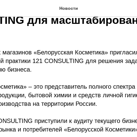
сская косметика» пригла
Новости
ING для масштабирова
 магазинов «Белорусская Косметика» пригласи
ой практики 121 CONSULTING для решения зад
ю бизнеса.
сметика» – это представитель полного спектра
одукции, бытовой химии и средств личной гиг
оизводства на территории России.
NSULTING приступили к аудиту текущего бизне
рынка и потребителей «Белорусской Косметики»